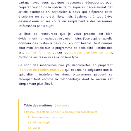
partager avec vous quelques ressources découvertes pour
préparer l’option ou la spécialité musique au baccalauréat. Cet
article s’adresse en particulier à ceux qui préparent cette
discipline en candidat libre, mais également à tout élève
désirant enrichir ses cours, ou simplement à des personnes
intéressées par le sujet.
La liste de ressources que je vous propose est bien
évidemment non exhaustive , néanmoins j’ose espérer qu’elle
donnera des pistes à ceux qui en ont besoin. Tout comme
pour mon article sur le programme de spécialité Histoire des
arts
sur les femmes
et sur les
voyages d’artistes en Italie
,
j’ordonne les ressources selon leur type.
Ce sont des ressources que j’ai découvertes en préparant
l’épreuve de l’option musique,
qui est moins exigeante que la
spécialité ; toutefois les deux programmes peuvent se
recouper, tout comme la méthodologie dont le niveau est
simplement plus élevé.
Table des matières
masquer
1
Ressources officielles pour la musique au baccalauréat
1.1
Ressources numériques
1.2
Méthodologie
1.3
Livres