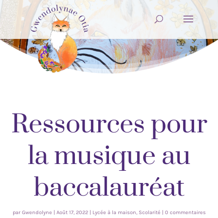
Ressources pour
la musique au
baccalauréat
par
Gwendolyne
|
Août 17, 2022
|
Lycée à la maison
,
Scolarité
|
0 commentaires