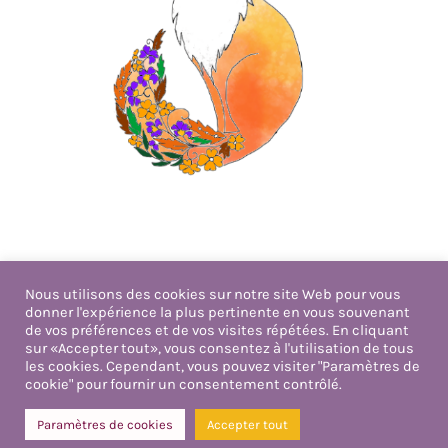
Nous utilisons des cookies sur notre site Web pour vous
donner l'expérience la plus pertinente en vous souvenant
Politique de confidentialité
de vos préférences et de vos visites répétées. En cliquant
Mentions légales
sur «Accepter tout», vous consentez à l'utilisation de tous
les cookies. Cependant, vous pouvez visiter "Paramètres de
cookie" pour fournir un consentement contrôlé.
Design par Gwendolyne Patin de Saulcourt |
Paramètres de cookies
Accepter tout
Copyright 2026 | Tous droits réservés | Hébergeur
Infomaniak