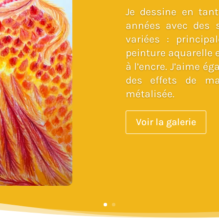
Je dessine en tan
années avec des s
variées : princip
peinture aquarelle e
à l’encre. J’aime é
des effets de ma
métalisée.
Voir la galerie