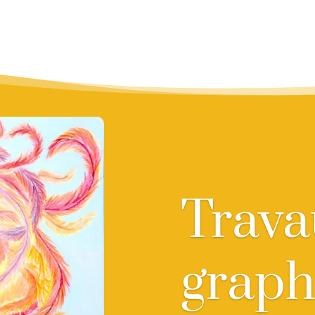
Trava
graph