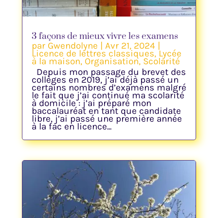
3 façons de mieux vivre les examens
par
Gwendolyne
|
Avr 21, 2024
|
Licence de lettres classiques
,
Lycée
à la maison
,
Organisation
,
Scolarité
Depuis mon passage du brevet des
collèges en 2019, j’ai déjà passé un
certains nombres d’examens malgré
le fait que j’ai continué ma scolarité
à domicile : j’ai préparé mon
baccalauréat en tant que candidate
libre, j’ai passé une première année
à la fac en licence...